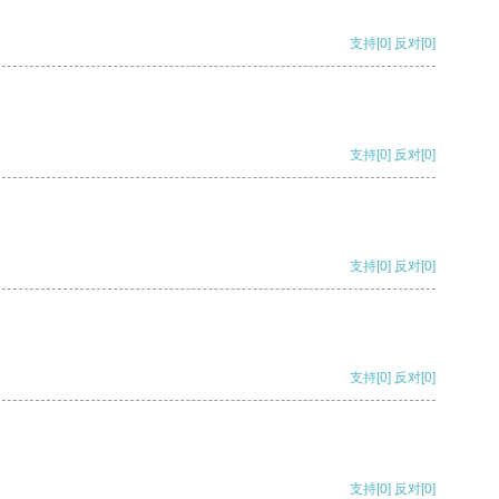
支持
[0]
反对
[0]
支持
[0]
反对
[0]
支持
[0]
反对
[0]
支持
[0]
反对
[0]
支持
[0]
反对
[0]