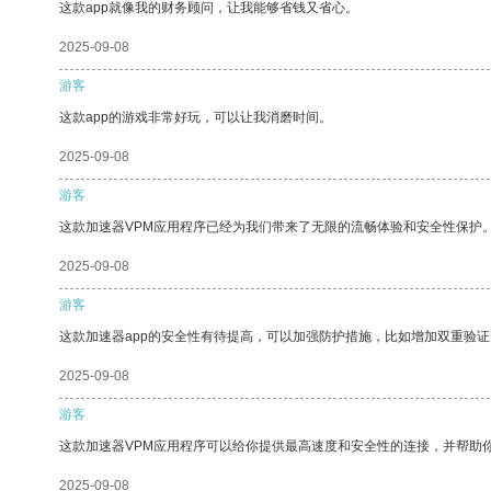
这款app就像我的财务顾问，让我能够省钱又省心。
2025-09-08
游客
这款app的游戏非常好玩，可以让我消磨时间。
2025-09-08
游客
这款加速器VPM应用程序已经为我们带来了无限的流畅体验和安全性保护
2025-09-08
游客
这款加速器app的安全性有待提高，可以加强防护措施，比如增加双重验证
2025-09-08
游客
这款加速器VPM应用程序可以给你提供最高速度和安全性的连接，并帮助
2025-09-08