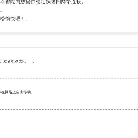
器都能为您提供稳定快速的网络连接。
。
松愉快吧！。
望开发者能够优化一下。
你在网络上自由移动。