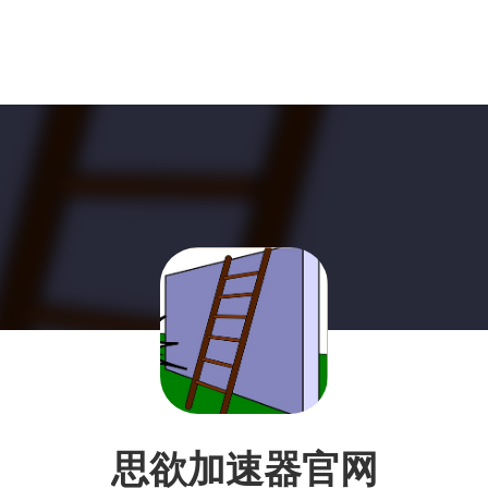
思欲加速器官网