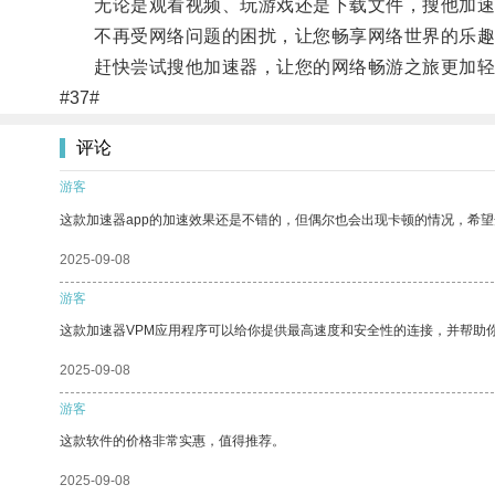
无论是观看视频、玩游戏还是下载文件，搜他加速
不再受网络问题的困扰，让您畅享网络世界的乐趣
赶快尝试搜他加速器，让您的网络畅游之旅更加轻
#37#
评论
游客
这款加速器app的加速效果还是不错的，但偶尔也会出现卡顿的情况，希
2025-09-08
游客
这款加速器VPM应用程序可以给你提供最高速度和安全性的连接，并帮助
2025-09-08
游客
这款软件的价格非常实惠，值得推荐。
2025-09-08