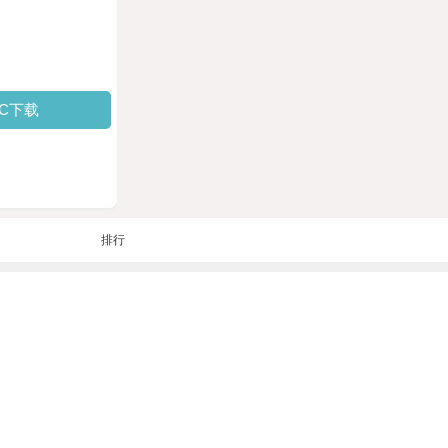
PC下载
排行