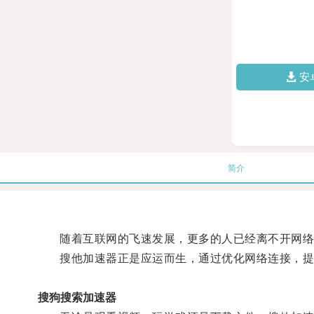
安
简介
随着互联网的飞速发展，更多的人已经离不开网络
搜他加速器正是应运而生，通过优化网络连接，提
搜狗搜索加速器