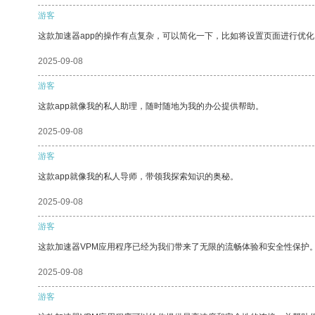
游客
这款加速器app的操作有点复杂，可以简化一下，比如将设置页面进行优化
2025-09-08
游客
这款app就像我的私人助理，随时随地为我的办公提供帮助。
2025-09-08
游客
这款app就像我的私人导师，带领我探索知识的奥秘。
2025-09-08
游客
这款加速器VPM应用程序已经为我们带来了无限的流畅体验和安全性保护
2025-09-08
游客