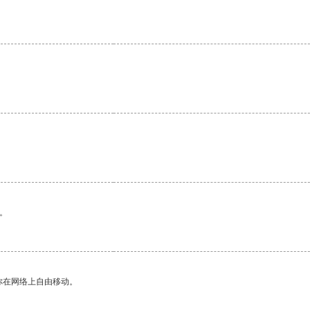
。
。
你在网络上自由移动。