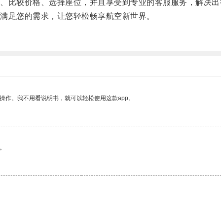
比较价格、选择座位，并且享受到专业的客服服务，解决出
满足您的需求，让您轻松畅享航空新世界。
。
操作。我不用看说明书，就可以轻松使用这款app。
。