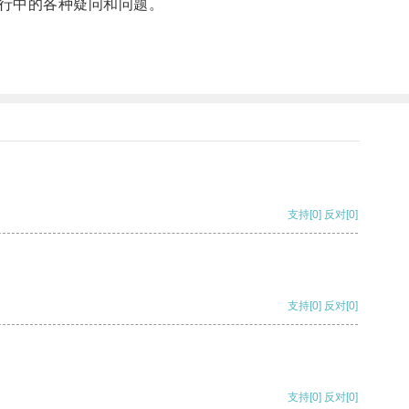
行中的各种疑问和问题。
支持
[0]
反对
[0]
支持
[0]
反对
[0]
支持
[0]
反对
[0]