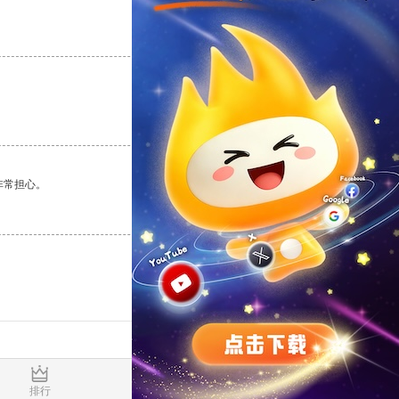
支持
[0]
反对
[0]
支持
[0]
反对
[0]
非常担心。
支持
[0]
反对
[0]
0.019230s
排行
推荐