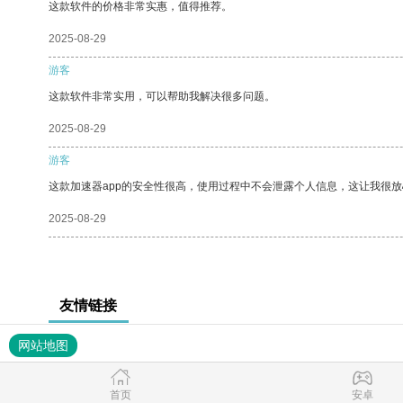
这款软件的价格非常实惠，值得推荐。
2025-08-29
游客
这款软件非常实用，可以帮助我解决很多问题。
2025-08-29
游客
这款加速器app的安全性很高，使用过程中不会泄露个人信息，这让我很
2025-08-29
友情链接
网站地图
首页
安卓