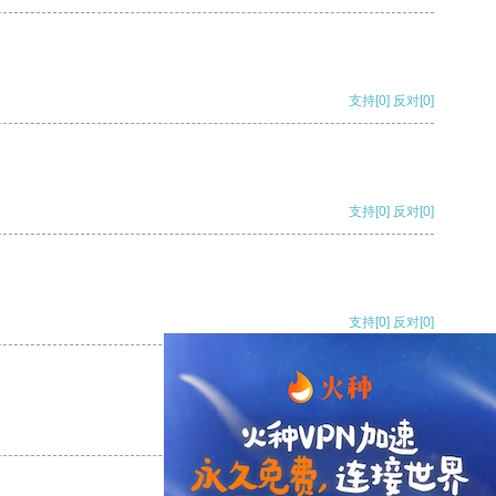
支持
[0]
反对
[0]
支持
[0]
反对
[0]
支持
[0]
反对
[0]
支持
[0]
反对
[0]