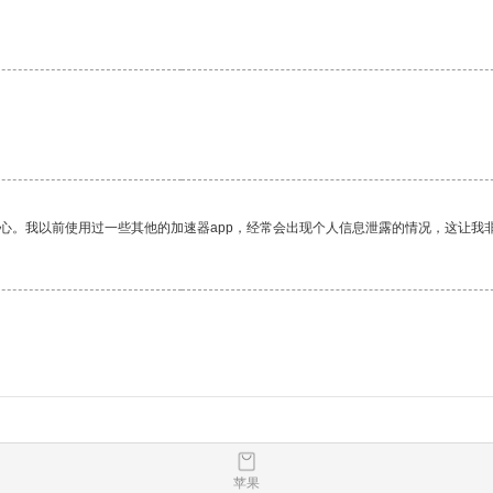
放心。我以前使用过一些其他的加速器app，经常会出现个人信息泄露的情况，这让我
苹果