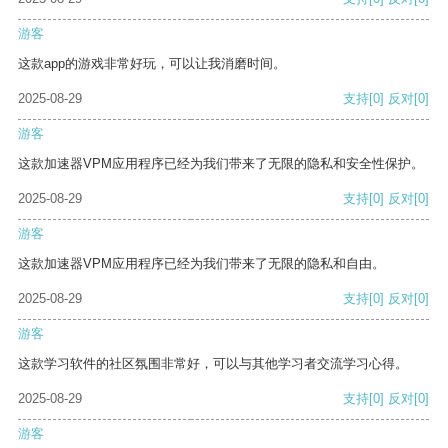
游客
这款app的游戏非常好玩，可以让我消磨时间。
2025-08-29
支持
[0]
反对
[0]
游客
这款加速器VPM应用程序已经为我们带来了无限的隐私和安全性保护。
2025-08-29
支持
[0]
反对
[0]
游客
这款加速器VPM应用程序已经为我们带来了无限的隐私和自由。
2025-08-29
支持
[0]
反对
[0]
游客
这款学习软件的社区氛围非常好，可以与其他学习者交流学习心得。
2025-08-29
支持
[0]
反对
[0]
游客