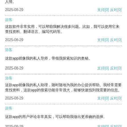
人情。
2025-08-29
支持
[0]
反对
[0]
游客
这款软件非常实用，可以帮助我解决很多问题。比如，我可以使用它来
查找资料、翻译语言、编写代码等。
2025-08-29
支持
[0]
反对
[0]
游客
这款app就像我的私人导师，带领我探索知识的奥秘。
2025-08-29
支持
[0]
反对
[0]
游客
这款app就像我的私人助理，随时随地为我的办公提供帮助。我经常需要
查找资料，这款app的搜索功能非常强大，能够快速找到我需要的信息。
2025-08-29
支持
[0]
反对
[0]
游客
这款app的用户评论非常真实，可以帮助我做出更准确的选择。
2025-08-29
支持
[0]
反对
[0]