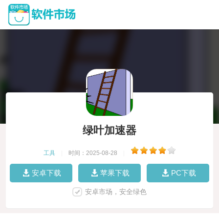
绿叶加速器
工具
|
时间：2025-08-28
|
安卓下载
苹果下载
PC下载
安卓市场，安全绿色