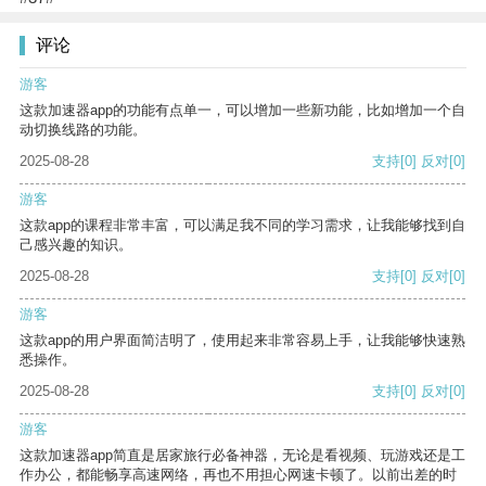
评论
游客
这款加速器app的功能有点单一，可以增加一些新功能，比如增加一个自
动切换线路的功能。
2025-08-28
支持
[0]
反对
[0]
游客
这款app的课程非常丰富，可以满足我不同的学习需求，让我能够找到自
己感兴趣的知识。
2025-08-28
支持
[0]
反对
[0]
游客
这款app的用户界面简洁明了，使用起来非常容易上手，让我能够快速熟
悉操作。
2025-08-28
支持
[0]
反对
[0]
游客
这款加速器app简直是居家旅行必备神器，无论是看视频、玩游戏还是工
作办公，都能畅享高速网络，再也不用担心网速卡顿了。以前出差的时