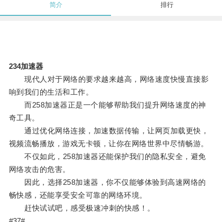
简介
排行
234加速器
现代人对于网络的要求越来越高，网络速度快慢直接影
响到我们的生活和工作。
而258加速器正是一个能够帮助我们提升网络速度的神
奇工具。
通过优化网络连接，加速数据传输，让网页加载更快，
视频流畅播放，游戏无卡顿，让你在网络世界中尽情畅游。
不仅如此，258加速器还能保护我们的隐私安全，避免
网络攻击的危害。
因此，选择258加速器，你不仅能够体验到高速网络的
畅快感，还能享受安全可靠的网络环境。
赶快试试吧，感受极速冲刺的快感！。
#37#