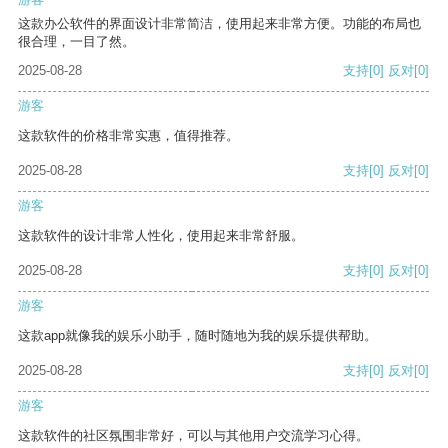
这款办公软件的界面设计非常简洁，使用起来非常方便。功能的布局也
很合理，一目了然。
2025-08-28
支持
[0]
反对
[0]
游客
这款软件的价格非常实惠，值得推荐。
2025-08-28
支持
[0]
反对
[0]
游客
这款软件的设计非常人性化，使用起来非常舒服。
2025-08-28
支持
[0]
反对
[0]
游客
这款app就像我的娱乐小助手，随时随地为我的娱乐提供帮助。
2025-08-28
支持
[0]
反对
[0]
游客
这款软件的社区氛围非常好，可以与其他用户交流学习心得。