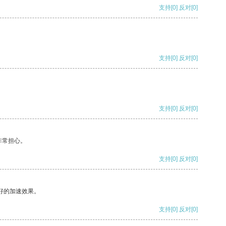
支持
[0]
反对
[0]
支持
[0]
反对
[0]
支持
[0]
反对
[0]
非常担心。
支持
[0]
反对
[0]
好的加速效果。
支持
[0]
反对
[0]