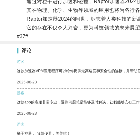
通过对粒子进行加速和碰撞，Raptor加速器202
其在物理、化学、生物等领域的应用也将为各行各
Raptor加速器2024的问世，标志着人类科技的
它的存在不仅令人兴奋，更为科技领域的未来展望
#37#
评论
游客
这款加速器VPM应用程序可以给你提供最高速度和安全性的连接，并帮助
2025-08-28
游客
这款app的客服非常专业，遇到问题总是能够及时解决，让我能够安心工作
2025-08-28
游客
梯子神器，ins随便看，美美哒！