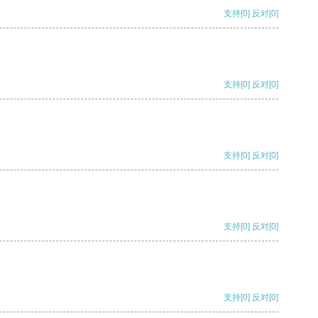
支持
[0]
反对
[0]
支持
[0]
反对
[0]
支持
[0]
反对
[0]
支持
[0]
反对
[0]
支持
[0]
反对
[0]