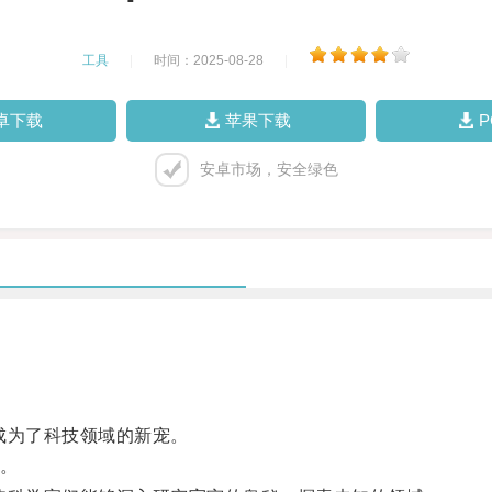
工具
|
时间：2025-08-28
|
卓下载
苹果下载
安卓市场，安全绿色
4成为了科技领域的新宠。
。