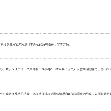
。我可以使用它来完成日常办公的所有任务，非常方便。
放心。我以前使用过一些其他的加速器app，经常会出现个人信息泄露的情况，这让我
一个自动切换线路的功能，这样就可以根据网络情况自动选择最优的线路，从而获得更