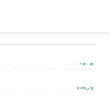
支持
[0]
反对
[0]
支持
[0]
反对
[0]