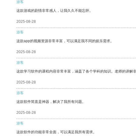
游客
这款游戏的剧情非常感人，让我久久不能忘怀。
2025-08-28
游客
这款app的视频资源非常丰富，可以满足我不同的娱乐需求。
2025-08-28
游客
这款学习软件的课程内容非常丰富，涵盖了各个学科的知识。老师的讲解
2025-08-28
游客
这款软件简直是神器，解决了我所有问题。
2025-08-28
游客
这款软件的功能非常全面，可以满足我所有需求。