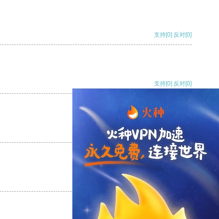
支持
[0]
反对
[0]
支持
[0]
反对
[0]
支持
[0]
反对
[0]
支持
[0]
反对
[0]