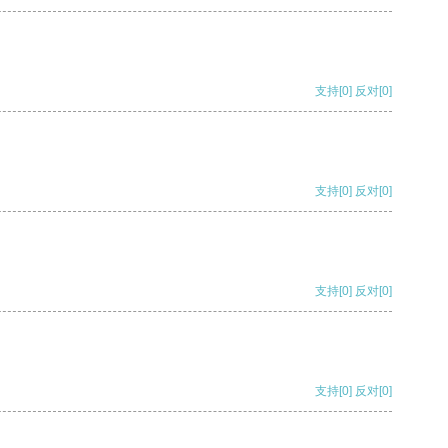
支持
[0]
反对
[0]
支持
[0]
反对
[0]
支持
[0]
反对
[0]
支持
[0]
反对
[0]