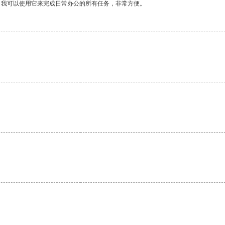
。我可以使用它来完成日常办公的所有任务，非常方便。
。