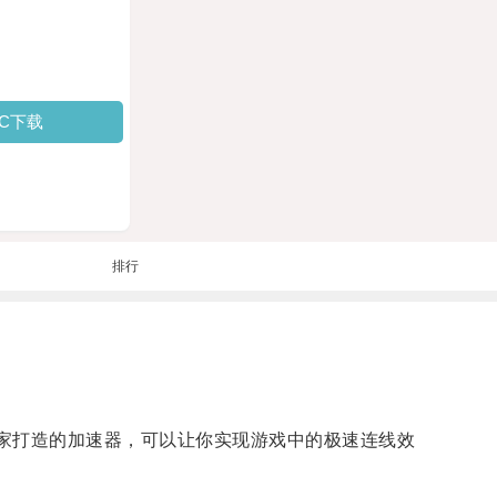
PC下载
排行
家打造的加速器，可以让你实现游戏中的极速连线效