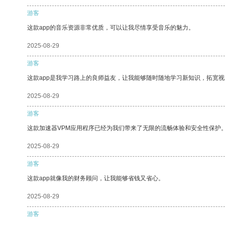
游客
这款app的音乐资源非常优质，可以让我尽情享受音乐的魅力。
2025-08-29
游客
这款app是我学习路上的良师益友，让我能够随时随地学习新知识，拓宽视
2025-08-29
游客
这款加速器VPM应用程序已经为我们带来了无限的流畅体验和安全性保护
2025-08-29
游客
这款app就像我的财务顾问，让我能够省钱又省心。
2025-08-29
游客