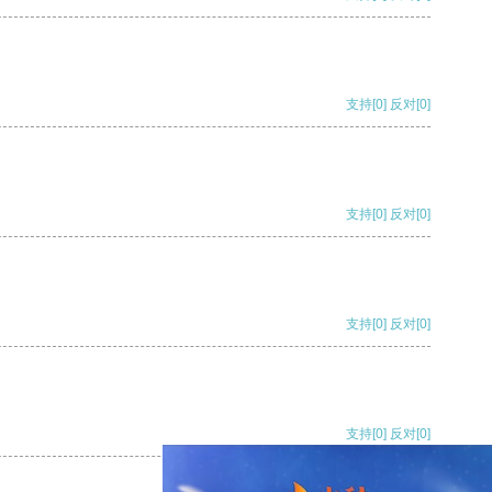
支持
[0]
反对
[0]
支持
[0]
反对
[0]
支持
[0]
反对
[0]
支持
[0]
反对
[0]