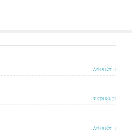
支持
[0]
反对
[0]
支持
[0]
反对
[0]
支持
[0]
反对
[0]